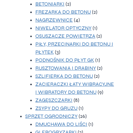
2
produkty
BETONIARKI
2
produkty
2
FREZARKA DO BETONU
2
4
produkty
NAGRZEWNICE
4
produkty
1
NIWELATOR OPTYCZNY
1
produkt
2
OSUSZACZE POWIETRZA
2
produkty
PIŁY, PRZECINARKI DO BETONU I
3
PŁYTEK
3
produkty
1
PODNOŚNIK DO PŁYT GK
1
produkt
2
RUSZTOWANIA I DRABINY
2
2
produkty
SZLIFIERKA DO BETONU
2
produkty
ZACIERACZKI ŁATY WIBRACYJNE
9
I WIBRATORY DO BETONU
9
8
produktów
ZAGĘSZCZARKI
8
produktów
1
ZSYPY DO GRUZU
1
produkt
26
SPRZĘT OGRODNICZY
26
produktów
1
DMUCHAWA DO LIŚCI
1
2
produkt
GLEBOGRYZARKI
2