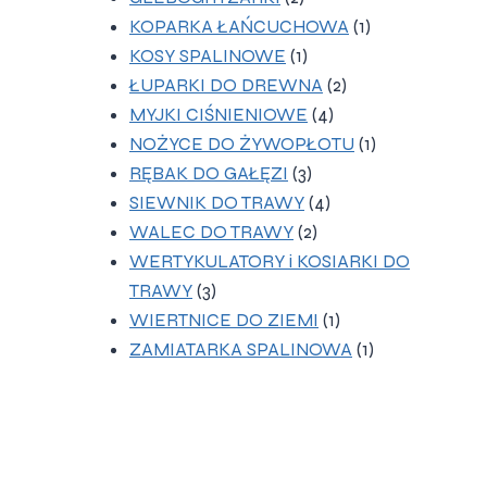
produkty
1
KOPARKA ŁAŃCUCHOWA
1
1
produkt
KOSY SPALINOWE
1
produkt
2
ŁUPARKI DO DREWNA
2
4
produkty
MYJKI CIŚNIENIOWE
4
produkty
1
NOŻYCE DO ŻYWOPŁOTU
1
3
produkt
RĘBAK DO GAŁĘZI
3
produkty
4
SIEWNIK DO TRAWY
4
2
produkty
WALEC DO TRAWY
2
produkty
WERTYKULATORY i KOSIARKI DO
3
TRAWY
3
produkty
1
WIERTNICE DO ZIEMI
1
produkt
1
ZAMIATARKA SPALINOWA
1
produkt