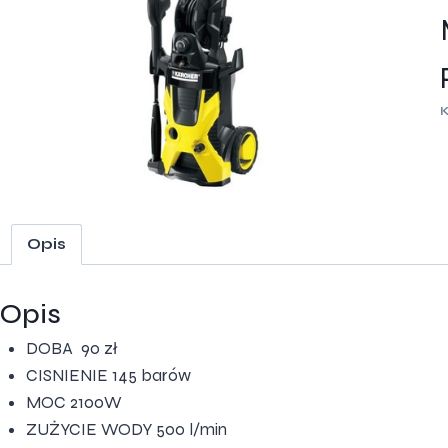
K
y
Opis
Opis
DOBA 90 zł
CISNIENIE 145 barów
MOC 2100W
ZUŻYCIE WODY 500 l/min