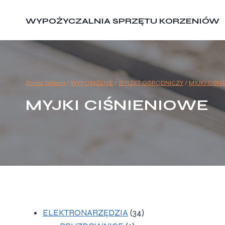
Przejdź
do
WYPOŻYCZALNIA SPRZĘTU KORZENIÓW
treści
Strona Główna
/
WYPOSAŻENIE
/
SPRZĘT OGRODNICZY
/
MYJKI CIŚN
MYJKI CIŚNIENIOWE
34
ELEKTRONARZĘDZIA
34