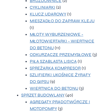
2
produkty
BRUZDOWNICE
2
2
produkty
CYKLINIARKI
2
produkty
1
KLUCZ UDAROWY
1
produkt
MIESZADŁO DO ZAPRAW KLEJU
1
1
produkt
MŁOTY WYBURZENIOWE -
MŁOTOWIERTARKI - WIERTNICE
11
DO BETONU
11
produktów
3
ODKURZACZE PRZEMYSŁOWE
3
1
produkt
PIŁA SZABLASTA LISICA
1
produkt
1
SPRĘŻARKA KOMPRESOR
1
produkt
SZLIFIERKI UKOŚNICE ŻYRAFY
9
DO GIPSU
9
produktów
3
WIERTNICA DO BETONU
3
40
produkty
SPRZĘT BUDOWLANY
40
produktów
AGREGATY PRĄDOTWÓRCZE I
3
MOTOPOMPY
3