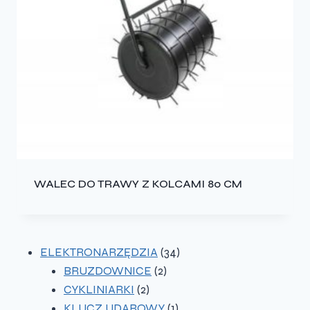
WALEC DO TRAWY Z KOLCAMI 80 CM
34
ELEKTRONARZĘDZIA
34
2
produkty
BRUZDOWNICE
2
2
produkty
CYKLINIARKI
2
produkty
1
KLUCZ UDAROWY
1