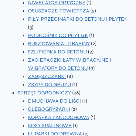
produkty
1
NIWELATOR OPTYCZNY
1
produkt
2
OSUSZACZE POWIETRZA
2
produkty
PIŁY, PRZECINARKI DO BETONU I PŁYTEK
3
3
produkty
1
PODNOŚNIK DO PŁYT GK
1
produkt
2
RUSZTOWANIA I DRABINY
2
2
produkty
SZLIFIERKA DO BETONU
2
produkty
ZACIERACZKI ŁATY WIBRACYJNE I
9
WIBRATORY DO BETONU
9
8
produktów
ZAGĘSZCZARKI
8
produktów
1
ZSYPY DO GRUZU
1
produkt
26
SPRZĘT OGRODNICZY
26
produktów
1
DMUCHAWA DO LIŚCI
1
2
produkt
GLEBOGRYZARKI
2
produkty
1
KOPARKA ŁAŃCUCHOWA
1
1
produkt
KOSY SPALINOWE
1
produkt
2
ŁUPARKI DO DREWNA
2