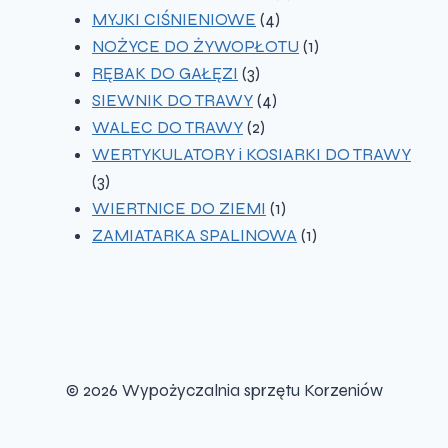
4
produkty
MYJKI CIŚNIENIOWE
4
produkty
1
NOŻYCE DO ŻYWOPŁOTU
1
3
produkt
RĘBAK DO GAŁĘZI
3
produkty
4
SIEWNIK DO TRAWY
4
2
produkty
WALEC DO TRAWY
2
produkty
WERTYKULATORY i KOSIARKI DO TRAWY
3
3
produkty
1
WIERTNICE DO ZIEMI
1
produkt
1
ZAMIATARKA SPALINOWA
1
produkt
© 2026 Wypożyczalnia sprzętu Korzeniów