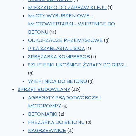
produkt
1
MIESZADŁO DO ZAPRAW KLEJU
1
produkt
MŁOTY WYBURZENIOWE -
MŁOTOWIERTARKI - WIERTNICE DO
11
BETONU
11
produktów
3
ODKURZACZE PRZEMYSŁOWE
3
1
produkty
PIŁA SZABLASTA LISICA
1
produkt
1
SPRĘŻARKA KOMPRESOR
1
produkt
SZLIFIERKI UKOŚNICE ŻYRAFY DO GIPSU
9
9
produktów
3
WIERTNICA DO BETONU
3
40
produkty
SPRZĘT BUDOWLANY
40
produktów
AGREGATY PRĄDOTWÓRCZE I
3
MOTOPOMPY
3
2
produkty
BETONIARKI
2
produkty
2
FREZARKA DO BETONU
2
4
produkty
NAGRZEWNICE
4