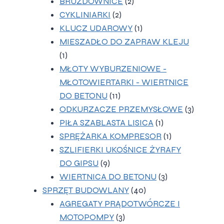
2
produkty
BRUZDOWNICE
2
2
produkty
CYKLINIARKI
2
produkty
1
KLUCZ UDAROWY
1
produkt
MIESZADŁO DO ZAPRAW KLEJU
1
1
produkt
MŁOTY WYBURZENIOWE -
MŁOTOWIERTARKI - WIERTNICE
11
DO BETONU
11
produktów
3
ODKURZACZE PRZEMYSŁOWE
3
1
produkt
PIŁA SZABLASTA LISICA
1
produkt
1
SPRĘŻARKA KOMPRESOR
1
produkt
SZLIFIERKI UKOŚNICE ŻYRAFY
9
DO GIPSU
9
produktów
3
WIERTNICA DO BETONU
3
40
produkty
SPRZĘT BUDOWLANY
40
produktów
AGREGATY PRĄDOTWÓRCZE I
3
MOTOPOMPY
3