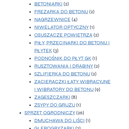
2
produkty
BETONIARKI
2
produkty
2
FREZARKA DO BETONU
2
4
produkty
NAGRZEWNICE
4
produkty
1
NIWELATOR OPTYCZNY
1
produkt
2
OSUSZACZE POWIETRZA
2
produkty
PIŁY, PRZECINARKI DO BETONU I
3
PŁYTEK
3
produkty
1
PODNOŚNIK DO PŁYT GK
1
produkt
2
RUSZTOWANIA I DRABINY
2
2
produkty
SZLIFIERKA DO BETONU
2
produkty
ZACIERACZKI ŁATY WIBRACYJNE
9
I WIBRATORY DO BETONU
9
8
produktów
ZAGĘSZCZARKI
8
produktów
1
ZSYPY DO GRUZU
1
produkt
26
SPRZĘT OGRODNICZY
26
produktów
1
DMUCHAWA DO LIŚCI
1
2
produkt
GLEBOGRYZARKI
2