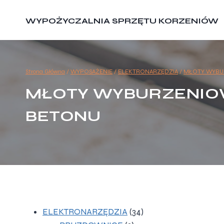
Przejdź
do
WYPOŻYCZALNIA SPRZĘTU KORZENIÓW
treści
Strona Główna
/
WYPOSAŻENIE
/
ELEKTRONARZĘDZIA
/
MŁOTY WYBUR
MŁOTY WYBURZENIOW
BETONU
34
ELEKTRONARZĘDZIA
34