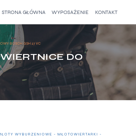
STRONA GŁÓWNA
WYPOSAŻENIE
KONTAKT
OWY BOSCH GSH 27 VC
 WIERTNICE DO
MŁOTY WYBURZENIOWE - MŁOTOWIERTARKI -