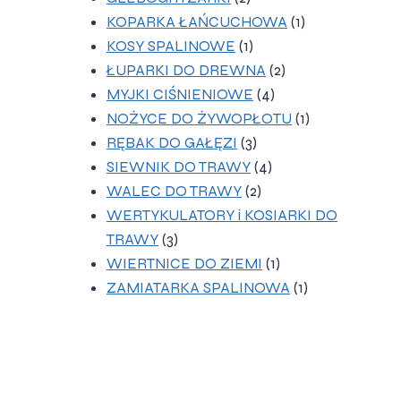
produkty
1
KOPARKA ŁAŃCUCHOWA
1
1
produkt
KOSY SPALINOWE
1
produkt
2
ŁUPARKI DO DREWNA
2
4
produkty
MYJKI CIŚNIENIOWE
4
produkty
1
NOŻYCE DO ŻYWOPŁOTU
1
3
produkt
RĘBAK DO GAŁĘZI
3
produkty
4
SIEWNIK DO TRAWY
4
2
produkty
WALEC DO TRAWY
2
produkty
WERTYKULATORY i KOSIARKI DO
3
TRAWY
3
produkty
1
WIERTNICE DO ZIEMI
1
produkt
1
ZAMIATARKA SPALINOWA
1
produkt