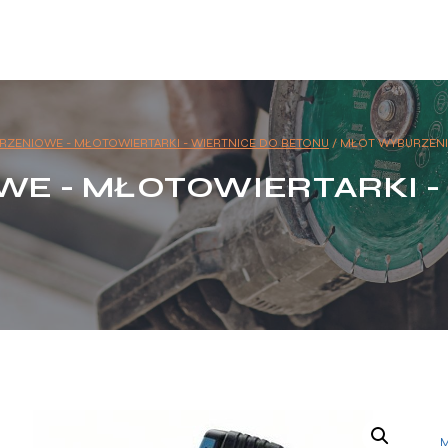
ZENIOWE - MŁOTOWIERTARKI - WIERTNICE DO BETONU
/
MŁOT WYBURZENI
E - MŁOTOWIERTARKI -